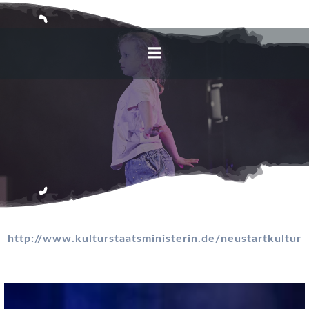
Zum
Inhalt
springen
http://www.kulturstaatsministerin.de/neustartkultur