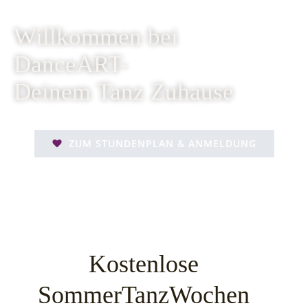
Willkommen bei
DanceART-
Deinem
Tanz
Zuhause
ZUM STUNDENPLAN & ANMELDUNG
Kostenlose
SommerTanzWochen